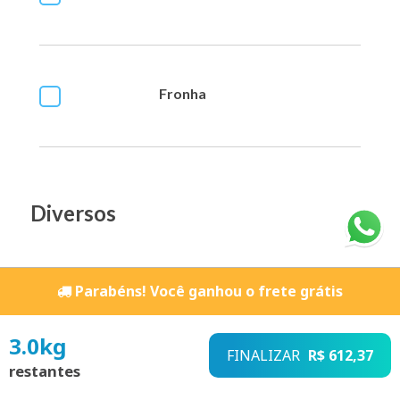
Fronha
Diversos
Bíblia e Livros
Parabéns! Você ganhou o frete grátis
3.0
kg
FINALIZAR
R$ 612,37
restantes
Jogos