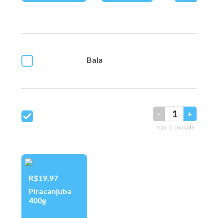
Bala
-
+
máx.
1
unidade
R$19,97
Piracanjuba
400g