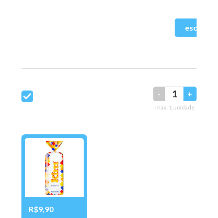
-
+
máx.
1
unidade
R$9,90