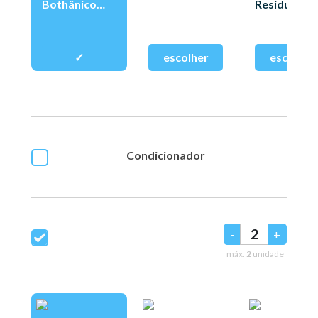
Bothânico
Residuos
400ml
325ml
Condicionador
-
+
máx.
2
unidade