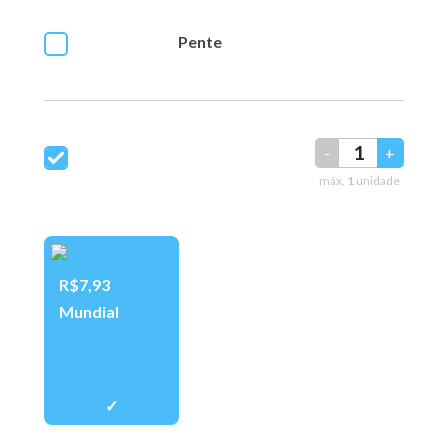
Pente
-
+
máx.
1
unidade
R$7,93
Mundial