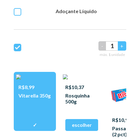
Adoçante Líquido
-
+
máx.
1
unidade
R$8,99
R$10,37
Vitarella 350g
Rosquinha
500g
R$10,97
Passa Tem
(2 pct) 150g