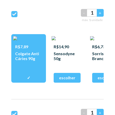
-
+
máx.
1
unidade
R$7,89
R$14,90
R$6,73
Colgate Anti
Sensodyne
Sorriso D.
Cáries 90g
50g
Brancos 90
-
+