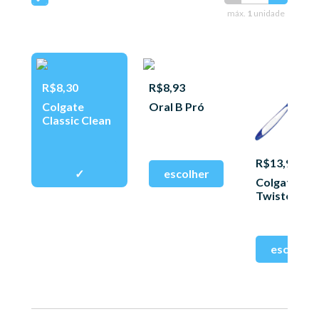
máx.
1
unidade
R$8,30
R$8,93
Colgate
Oral B Pró
Classic Clean
R$13,90
Colgate
Twister