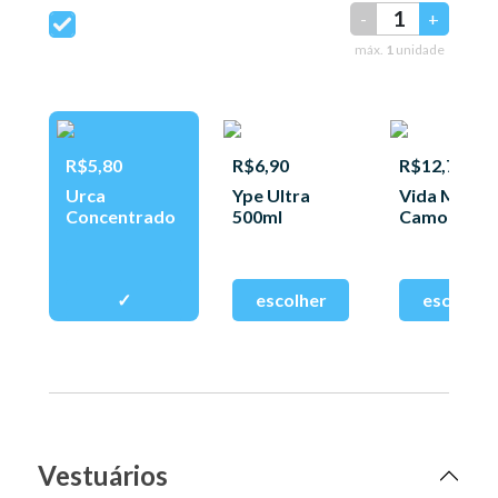
-
+
máx.
1
unidade
R$5,80
R$6,90
R$12,77
Urca
Ype Ultra
Vida Macia
Concentrado
500ml
Camomila
500ml
Vestuários