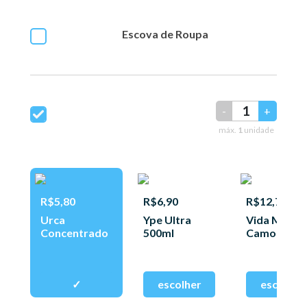
Escova de Roupa
-
+
máx.
1
unidade
R$5,80
R$6,90
R$12,77
Urca
Ype Ultra
Vida Macia
Concentrado
500ml
Camomila
500ml