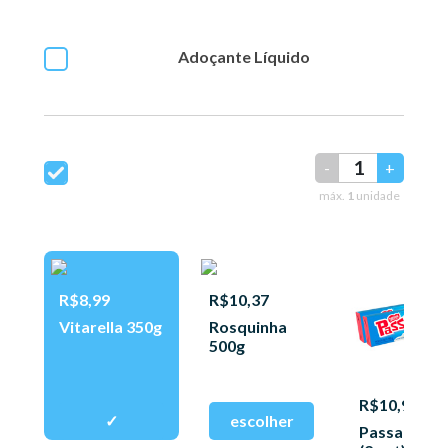
Adoçante Líquido
-
+
máx.
1
unidade
R$8,99
R$10,37
Vitarella 350g
Rosquinha
500g
R$10,97
Passa Tem