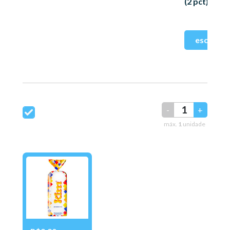
(2 pct) 150g
-
+
máx.
1
unidade