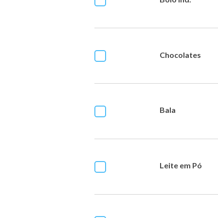
Chocolates
Bala
Leite em Pó