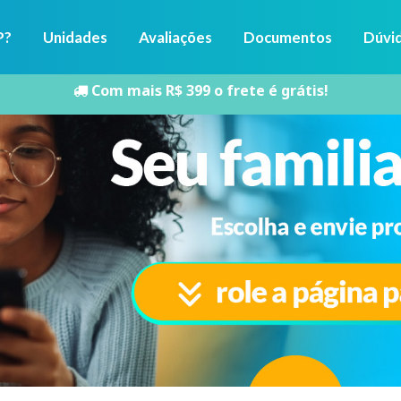
P?
Unidades
Avaliações
Documentos
Dúvi
Com mais R$ 399 o frete é grátis!