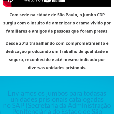
Com sede na cidade de São Paulo, o Jumbo CDP
surgiu com o intuito de
amenizar o drama vivido por
familiares e amigos de pessoas que foram presas.
Desde 2013 trabalhando com
comprometimento
e
dedicação
produzindo um trabalho de
qualidade
e
seguro
, reconhecido e até mesmo
indicado por
diversas unidades prisionais
.
Enviamos os jumbos para todasas
unidades prisionais catalogadas
no SAP (Secretaria da Administração
Penitenciária do Estado de São