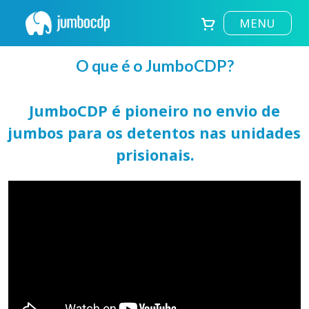
MENU
O que é o JumboCDP?
JumboCDP é pioneiro no envio de
jumbos para os detentos nas unidades
prisionais.