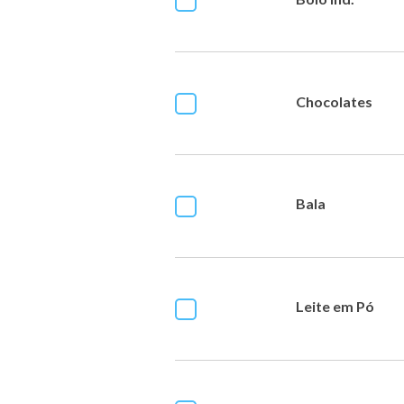
Chocolates
Bala
Leite em Pó