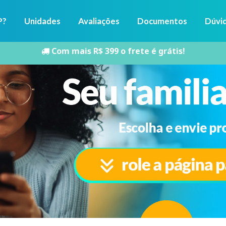
P?
Unidades
Avaliações
Documentos
Dúvi
Com mais R$ 399 o frete é grátis!