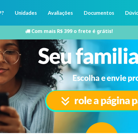
P?
Unidades
Avaliações
Documentos
Dúvi
Com mais R$ 399 o frete é grátis!