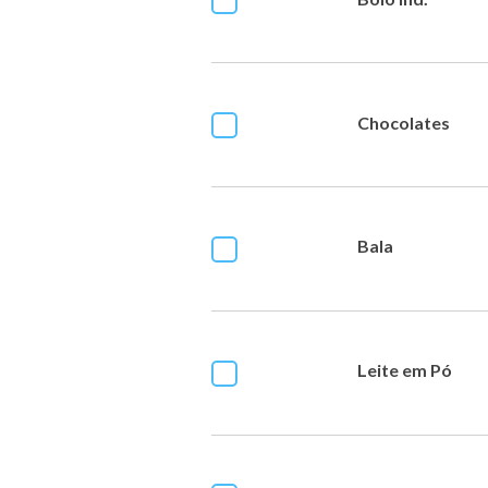
Chocolates
Bala
Leite em Pó