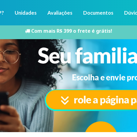
P?
Unidades
Avaliações
Documentos
Dúvi
Com mais R$ 399 o frete é grátis!