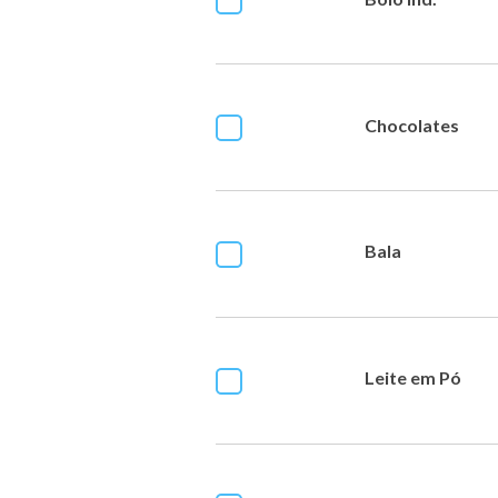
Chocolates
Bala
Leite em Pó