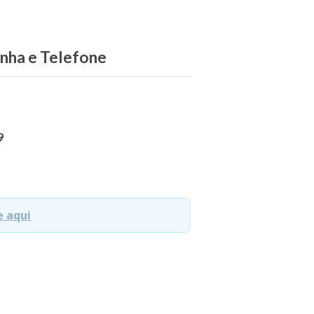
inha e Telefone
9
e aqui