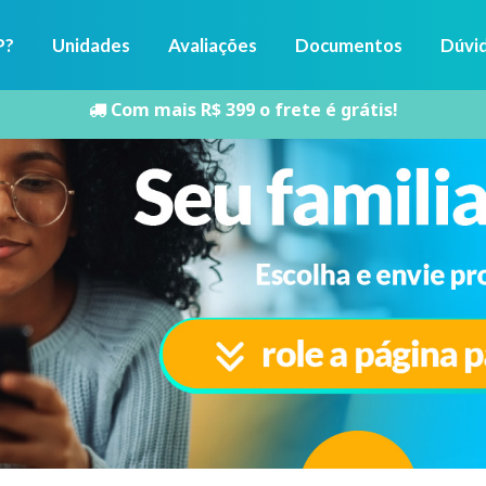
P?
Unidades
Avaliações
Documentos
Dúvi
Com mais R$ 399 o frete é grátis!