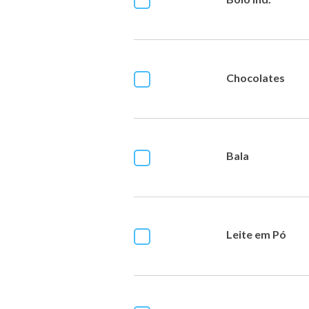
Chocolates
Bala
Leite em Pó