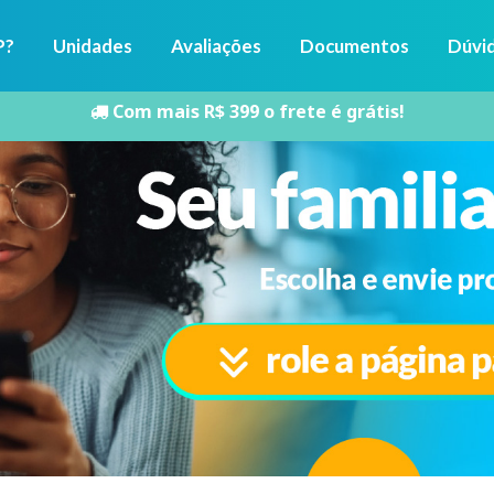
P?
Unidades
Avaliações
Documentos
Dúvi
Com mais R$ 399 o frete é grátis!