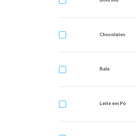
Chocolates
Bala
Leite em Pó