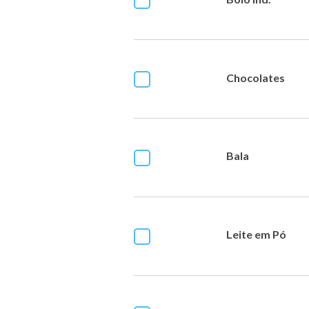
Chocolates
Bala
Leite em Pó