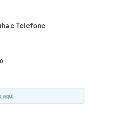
inha e Telefone
00
e aqui