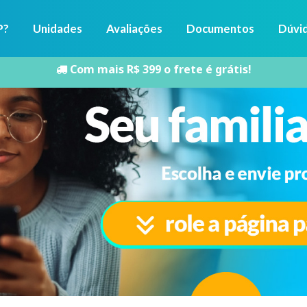
P?
Unidades
Avaliações
Documentos
Dúvi
Com mais R$ 399 o frete é grátis!