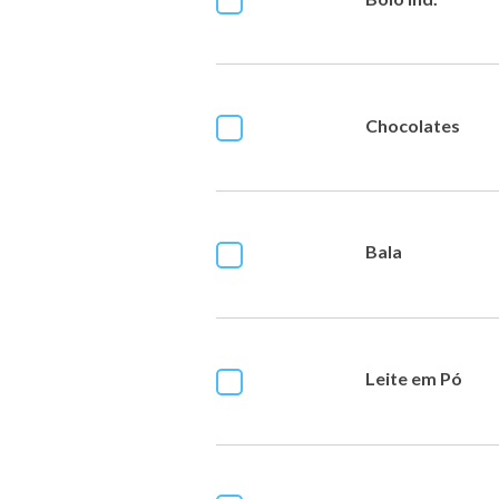
Chocolates
Bala
Leite em Pó