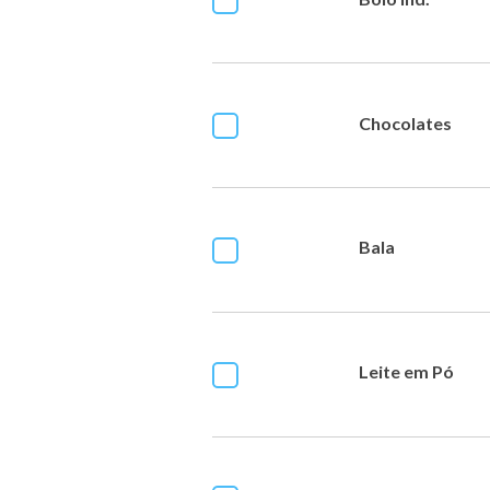
Chocolates
Bala
Leite em Pó