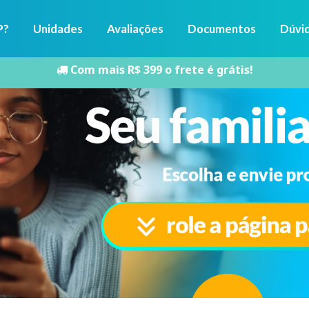
P?
Unidades
Avaliações
Documentos
Dúvi
Com mais R$ 399 o frete é grátis!