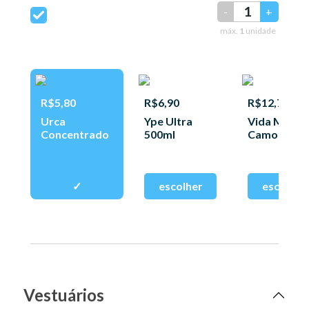
-
+
máx.
1
unidade
R$5,80
R$6,90
R$12,77
Urca
Ype Ultra
Vida Macia
Concentrado
500ml
Camomila
500ml
Vestuários