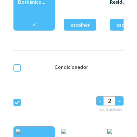
Bothânico
Residuos
400ml
325ml
Condicionador
-
+
máx.
2
unidade