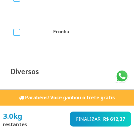
Fronha
Diversos
Bíblia e Livros
Parabéns! Você ganhou o frete grátis
3.0
kg
FINALIZAR
R$ 612,37
restantes
Jogos