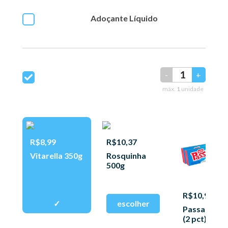
Adoçante Líquido
-
+
máx.
1
unidade
R$8,99
R$10,37
Vitarella 350g
Rosquinha
500g
R$10,97
Passa Tem
(2 pct) 150g