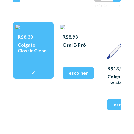
máx.
1
unidade
R$8,30
R$8,93
Colgate
Oral B Pró
Classic Clean
R$13,90
Colgate
Twister