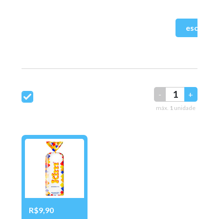
-
+
máx.
1
unidade
R$9,90