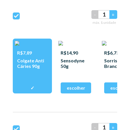
-
+
máx.
1
unidade
R$7,89
R$14,90
R$6,73
Colgate Anti
Sensodyne
Sorriso D.
Cáries 90g
50g
Brancos 90
-
+