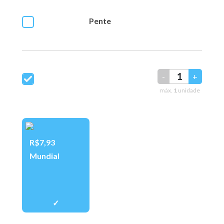
Pente
-
+
máx.
1
unidade
R$7,93
Mundial