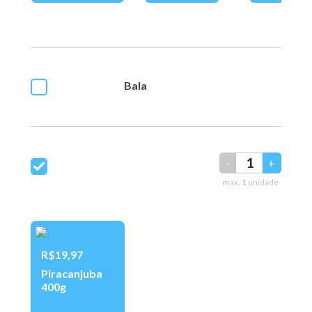
Bala
-
+
máx.
1
unidade
R$19,97
Piracanjuba
400g