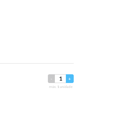
-
+
máx.
1
unidade