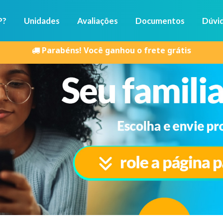
P?
Unidades
Avaliações
Documentos
Dúvi
Parabéns! Você ganhou o frete grátis