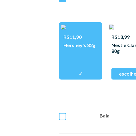
R$11,90
R$13,99
Hershey's 82g
Nestle Cla
80g
Bala