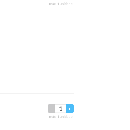
máx.
1
unidade
-
+
máx.
1
unidade