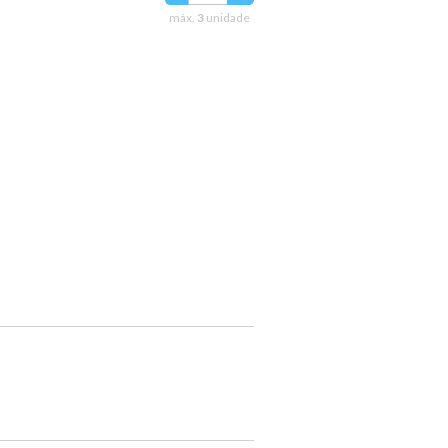
máx.
3
unidade