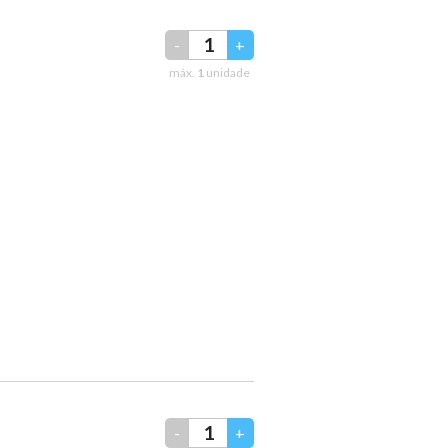
-
+
máx.
1
unidade
-
+