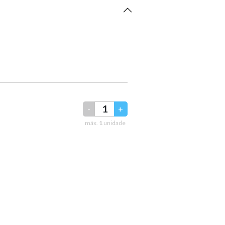
-
+
máx.
1
unidade