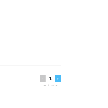
-
+
máx.
2
unidade