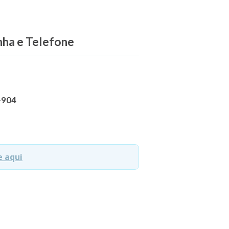
inha e Telefone
9-904
e aqui