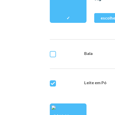
Bala
Leite em Pó