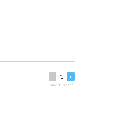
-
+
máx.
1
unidade