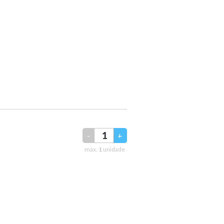
-
+
máx.
1
unidade