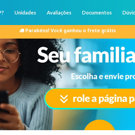
P?
Unidades
Avaliações
Documentos
Dúvi
Parabéns! Você ganhou o frete grátis