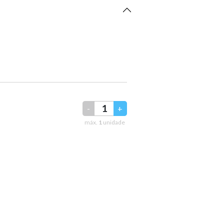
-
+
máx.
1
unidade