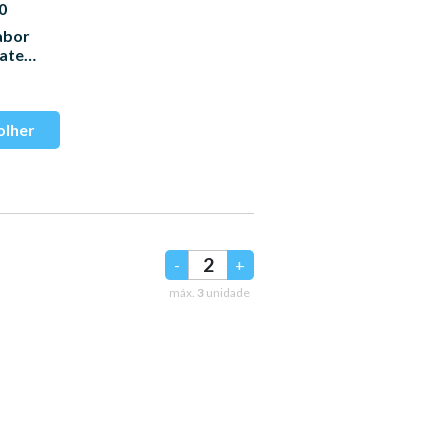
0
abor
ate
-
+
máx.
3
unidade