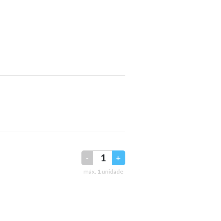
-
+
máx.
1
unidade