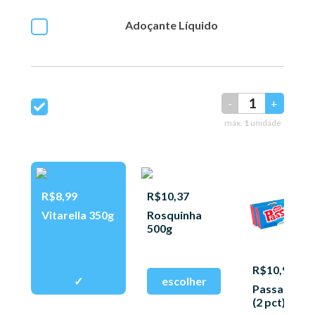
Adoçante Líquido
-
+
máx.
1
unidade
R$8,99
R$10,37
Vitarella 350g
Rosquinha
500g
R$10,97
Passa Tem
(2 pct) 150g