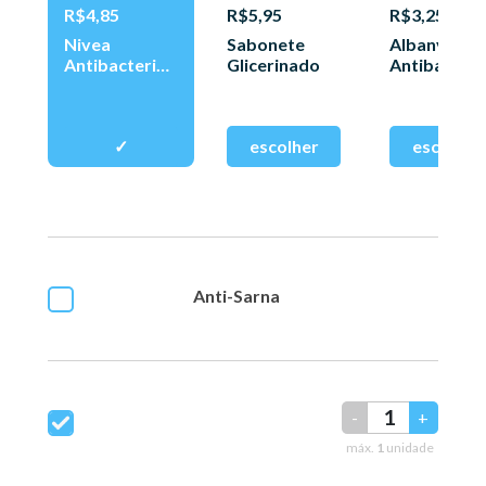
R$4,85
R$5,95
R$3,25
Nivea
Sabonete
Albany
Antibacterian
Glicerinado
Antibac 85g
o 85g
Anti-Sarna
-
+
máx.
1
unidade