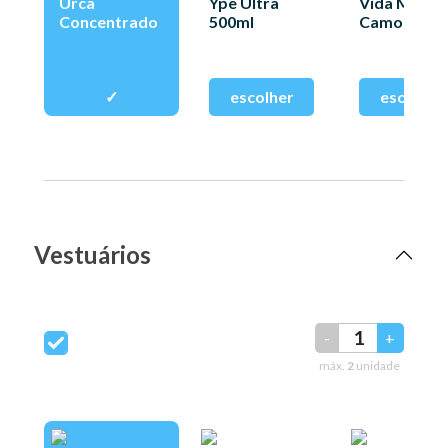
Urca
Ype Ultra
Vida Macia
Concentrado
500ml
Camomila
500ml
Vestuários
-
+
máx.
2
unidade