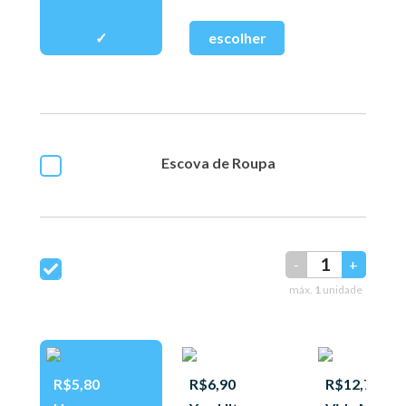
Escova de Roupa
-
+
máx.
1
unidade
R$5,80
R$6,90
R$12,77