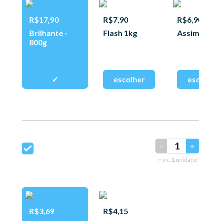
R$17,90
R$7,90
R$6,90
Brilhante -
Flash 1kg
Assim 400g
800g
-
+
máx.
1
unidade
R$3,69
R$4,15