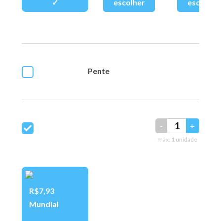
Pente
-
+
máx.
1
unidade
R$7,93
Mundial