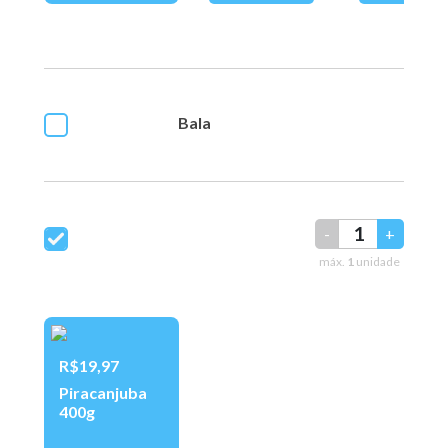
Bala
-
+
máx.
1
unidade
R$19,97
Piracanjuba
400g