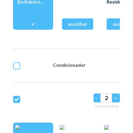
Bothânico
Residuos
400ml
325ml
Condicionador
-
+
máx.
2
unidade