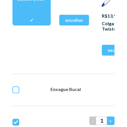
R$13,90
Colgate
Twister
Enxague Bucal
-
+