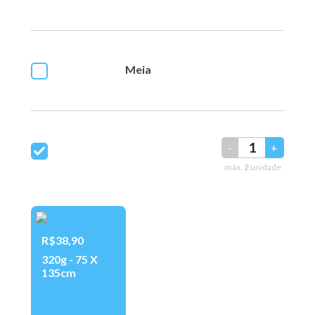
Meia
-
+
máx.
2
unidade
R$38,90
320g - 75 X
135cm