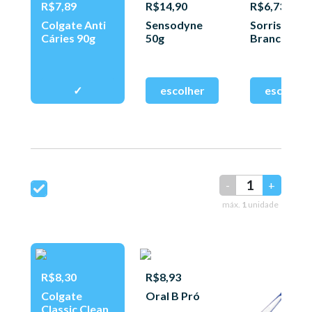
R$7,89
R$14,90
R$6,73
Colgate Anti
Sensodyne
Sorriso D.
Cáries 90g
50g
Brancos 90
-
+
máx.
1
unidade
R$8,30
R$8,93
Colgate
Oral B Pró
Classic Clean