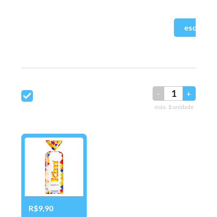
-
+
máx.
1
unidade
R$9,90